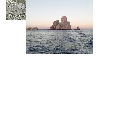
Estamos situados en un entorno privilegiado: el
Empordanet. El castillo del Montgrí, las Islas
Medas, Peratallada, Pals ... las opciones son
infinitas! Rutas a caballo por el Parque Natural,
senderismo o submarinismo son algunas de las
actividades que te proponemos para disfrutar de
este entorno natural tan mágico.
SABER MÁS